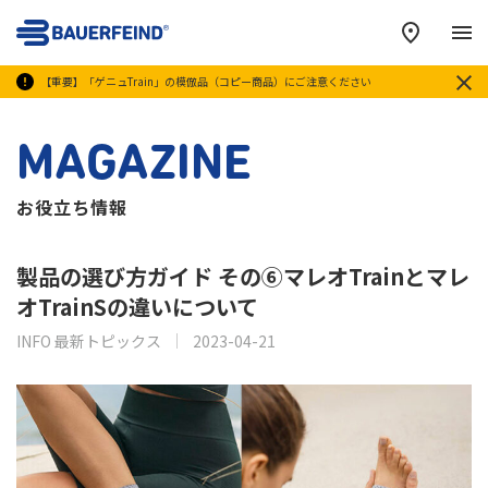
メ
【重要】「ゲニュTrain」の模倣品（コピー商品）にご注意ください
MAGAZINE
お役立ち情報
製品の選び方ガイド その⑥マレオTrainとマレ
オTrainSの違いについて
INFO 最新トピックス
2023-04-21