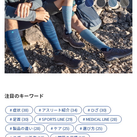
注目のキーワード
# 症状 (38)
# アスリート紹介 (34)
# ひざ (30)
# 足首 (30)
# SPORTS LINE (29)
# MEDICAL LINE (28)
# 製品の違い (28)
# ケア (25)
# 選び方 (25)