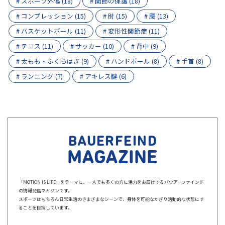
# スポーツ外傷 (18)
# 関節の保護 (18)
# コンプレッション (15)
# 肘 (15)
# 腰 (13)
# バスケットボール (11)
# 変形性関節症 (11)
# テニス (11)
# サッカー (10)
# 背中 (9)
# 太もも・ふくらはぎ (9)
# ハンドボール (8)
# 手首 (8)
# ランニング (7)
# アキレス腱 (6)
BAUERFEIND
MAGAZINE
「MOTION IS LIFE」をテーマに、一人でも多くの方に活力をお届けするバウアーファインド
の情報発信マガジンです。
スポーツはもちろん日常生活のさまざまなシーンで、身体を可能なかぎり活動的な状態にす
ることを目指しています。