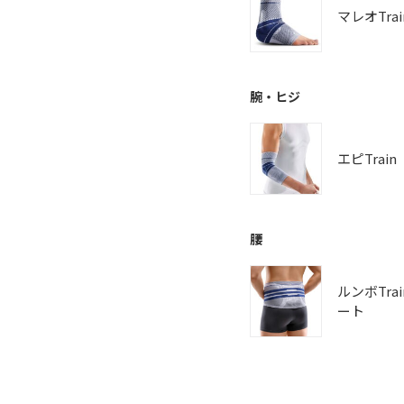
マレオTrai
腕・ヒジ
エピTrain
腰
ルンボTra
ート