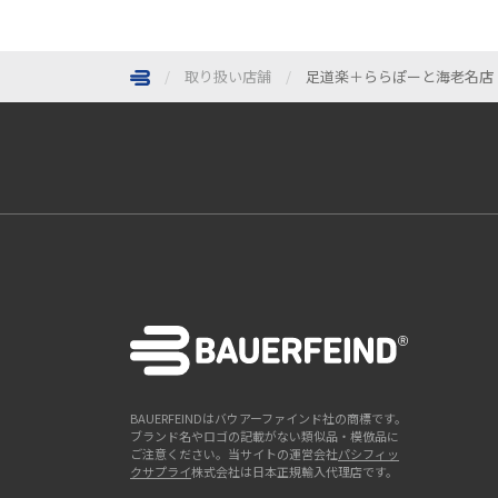
取り扱い店舗
足道楽＋ららぽーと海老名店
ページトップへ
BAUERFEINDはバウアーファインド社の商標です。
ブランド名やロゴの記載がない類似品・模倣品に
ご注意ください。当サイトの運営会社
パシフィッ
クサプライ
株式会社は日本正規輸入代理店です。