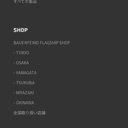
すべての製品
SHOP
BAUERFEIND FLAGSHIP SHOP
- TOKYO
- OSAKA
- YAMAGATA
- TSUKUBA
- MIYAZAKI
- OKINAWA
全国取り扱い店舗