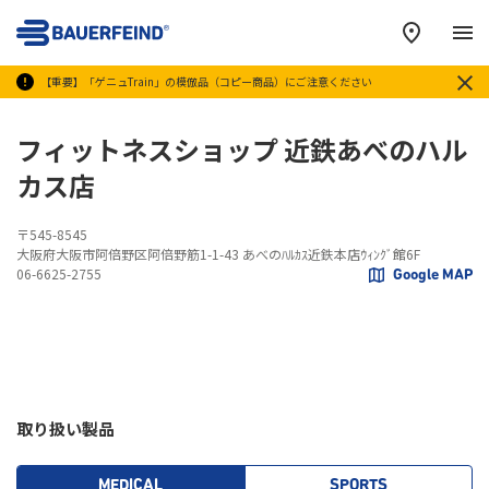
メ
【重要】「ゲニュTrain」の模倣品（コピー商品）にご注意ください
フィットネスショップ 近鉄あべのハル
カス店
〒545-8545
大阪府大阪市阿倍野区阿倍野筋1-1-43 あべのﾊﾙｶｽ近鉄本店ｳｨﾝｸﾞ館6F
06-6625-2755
Google MAP
取り扱い製品
MEDICAL
SPORTS