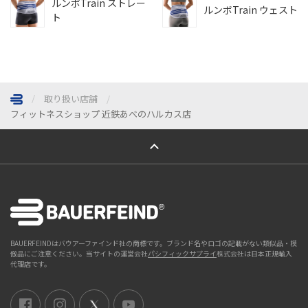
ルンボTrain ストレー
ルンボTrain ウェスト
ト
取り扱い店舗
フィットネスショップ 近鉄あべのハルカス店
ページトップへ
BAUERFEINDはバウアーファインド社の商標です。ブランド名やロゴの記載がない類似品・模
倣品にご注意ください。当サイトの運営会社
パシフィックサプライ
株式会社は日本正規輸入
代理店です。