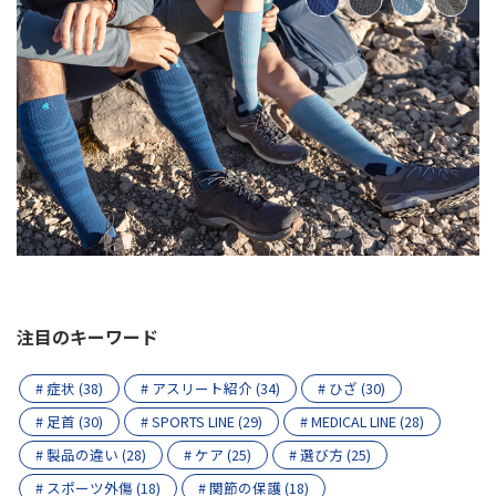
注目のキーワード
# 症状 (38)
# アスリート紹介 (34)
# ひざ (30)
# 足首 (30)
# SPORTS LINE (29)
# MEDICAL LINE (28)
# 製品の違い (28)
# ケア (25)
# 選び方 (25)
# スポーツ外傷 (18)
# 関節の保護 (18)