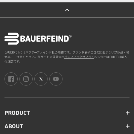
ページトップへ
BAUERFEINDはバウアーファインド社の商標です。ブランド名やロゴの記載がない類似品・模
倣品にご注意ください。当サイトの運営会社
パシフィックサプライ
株式会社は日本正規輸入
代理店です。
PRODUCT
ABOUT