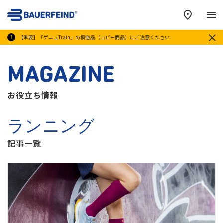
メ
【重要】「ゲニュTrain」の模倣品（コピー商品）にご注意ください
MAGAZINE
お役立ち情報
ランニング
記事一覧