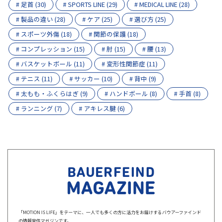
# 足首 (30)
# SPORTS LINE (29)
# MEDICAL LINE (28)
# 製品の違い (28)
# ケア (25)
# 選び方 (25)
# スポーツ外傷 (18)
# 関節の保護 (18)
# コンプレッション (15)
# 肘 (15)
# 腰 (13)
# バスケットボール (11)
# 変形性関節症 (11)
# テニス (11)
# サッカー (10)
# 背中 (9)
# 太もも・ふくらはぎ (9)
# ハンドボール (8)
# 手首 (8)
# ランニング (7)
# アキレス腱 (6)
BAUERFEIND
MAGAZINE
「MOTION IS LIFE」をテーマに、一人でも多くの方に活力をお届けするバウアーファインド
の情報発信マガジンです。