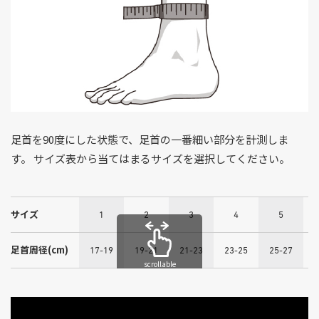
足首を90度にした状態で、足首の一番細い部分を計測しま
す。 サイズ表から当てはまるサイズを選択してください。
サイズ
1
2
3
4
5
足首周径(cm)
17-19
19-21
21-23
23-25
25-27
2
scrollable