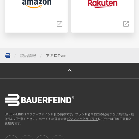
製品情報
アキロTrain
ページトップへ
BAUERFEINDはバウアーファインド社の商標です。ブランド名やロゴの記載がない類似品・模
倣品にご注意ください。当サイトの運営会社
パシフィックサプライ
株式会社は日本正規輸入
代理店です。