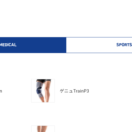
MEDICAL
SPORTS
n
ゲニュTrainP3