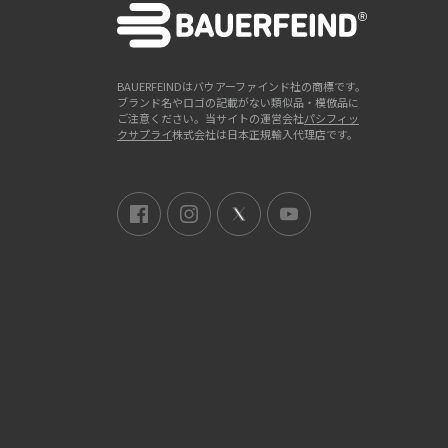
BAUERFEINDはバウアーファインド社の商標です。
ブランド名やロゴの記載がない類似品・模倣品に
ご注意ください。当サイトの運営会社
パシフィッ
クサプライ
株式会社は日本正規輸入代理店です。