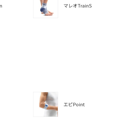
n
マレオTrainS
エピPoint