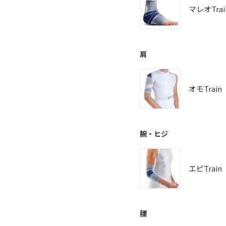
マレオTrai
肩
オモTrain
腕・ヒジ
エピTrain
腰