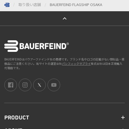
取り扱い店舗
B​AUERFEIND FLAGSHIP OSAKA
ページトップへ
BAUERFEINDはバウアーファインド社の商標です。ブランド名やロゴの記載がない類似品・模
倣品にご注意ください。当サイトの運営会社
パシフィックサプライ
株式会社は日本正規輸入
代理店です。
PRODUCT