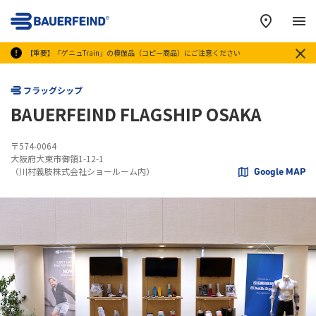
メ
【重要】「ゲニュTrain」の模倣品（コピー商品）にご注意ください
フラッグシップ
B​AUERFEIND FLAGSHIP OSAKA
〒574-0064
大阪府大東市御領1-12-1
（川村義肢株式会社ショールーム内）
Google MAP