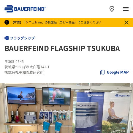
メ
【重要】「ゲニュTrain」の模倣品（コピー商品）にご注意ください
フラッグシップ
BAUERFEIND FLAGSHIP TSUKUBA
〒305-0845
茨城県つくば市大白硲341-1
株式会社幸和義肢研究所
Google MAP