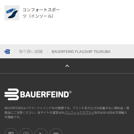
コンフォートスポー
ツ（インソール）
取り扱い店舗
BAUERFEIND FLAGSHIP TSUKUBA
ページトップへ
BAUERFEINDはバウアーファインド社の商標です。ブランド名やロゴの記載がない類似品・模
倣品にご注意ください。当サイトの運営会社
パシフィックサプライ
株式会社は日本正規輸入
代理店です。