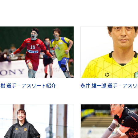
 樹 選手 – アスリート紹介
永井 雄一郎 選手 – アス