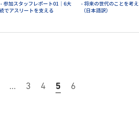
 - 参加スタッフレポート01｜6大
- 将来の世代のことを考
続でアスリートを支える
（日本語訳）
…
3
4
5
6