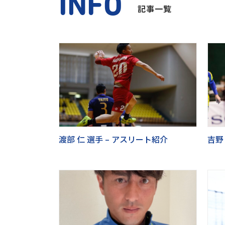
INFO
記事一覧
渡部 仁 選手 – アスリート紹介
吉野